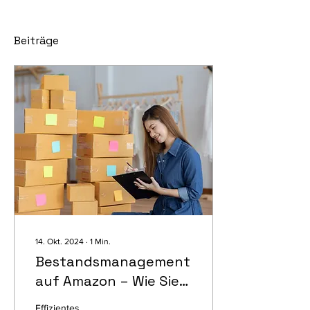
Beiträge
14. Okt. 2024
∙
1
Min.
Bestandsmanagement
auf Amazon – Wie Sie
Engpässe und
Effizientes