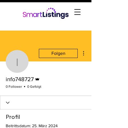
Weitere Optionen
Folgen
info748727
Administrator
info748727
0 Follower
0 Gefolgt
Profil
Beitrittsdatum: 25. März 2024