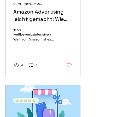
10. Okt. 2024
∙
2
Min.
Amazon Advertising
leicht gemacht: Wie
Sie das Maximum aus
In der
Ihren Anzeigen
wettbewerbsintensiven
Welt von Amazon ist es
herausholen
entscheidend, dass Ihre
Produkte von potenziellen
Kunden entdeckt werden.
Eine der...
4
0