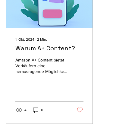
1. Okt. 2024
∙
2
Min.
Warum A+ Content?
Amazon A+ Content bietet
Verkäufern eine
herausragende Möglichkeit,
ihre Produkte besser zu
präsentieren und
potenzielle Kunden zu...
4
0